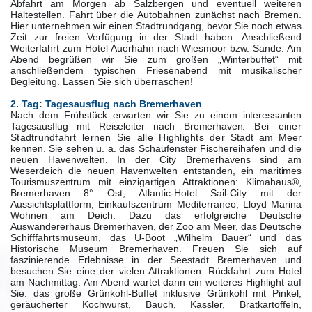
Abfahrt am Morgen ab Salzbergen und eventuell weiteren
Haltestellen. Fahrt über die Autobahnen zunächst nach Bremen.
Hier unternehmen wir einen Stadtrundgang, bevor Sie noch etwas
Zeit zur freien Verfügung in der Stadt haben. Anschließend
Weiterfahrt zum Hotel Auerhahn nach Wiesmoor bzw. Sande. Am
Abend begrüßen wir Sie zum großen „Winterbuffet“ mit
anschließendem typischen Friesenabend mit musikalischer
Begleitung. Lassen Sie sich überraschen!
2. Tag: Tagesausflug nach Bremerhaven
Nach dem Frühstück erwarten wir Sie zu einem interessanten
Tagesausflug mit Reiseleiter nach Bremerhaven.
Bei einer
Stadtrundfahrt lernen Sie alle Highlights der
Stadt am Meer
kennen. Sie sehen u. a. das Schaufenster Fischereihafen und die
neuen Havenwelten. In der City Bremerhavens sind am
Weserdeich die neuen Havenwelten entstanden,
ein maritimes
Tourismuszentrum
mit einzigartigen Attraktionen: Klimahaus®,
Bremerhaven 8° Ost,
Atlantic-Hotel Sail-City mit der
Aussichtsplattform, Einkaufszentrum Mediterraneo, Lloyd Marina
Wohnen am Deich. Dazu das erfolgreiche Deutsche
Auswandererhaus Bremerhaven, der Zoo am Meer, das Deutsche
Schifffahrtsmuseum, das U-Boot „Wilhelm Bauer“ und das
Historische Museum Bremerhaven. Freuen Sie sich auf
faszinierende Erlebnisse in der Seestadt Bremerhaven und
besuchen Sie eine der vielen Attraktionen. Rückfahrt zum Hotel
am Nachmittag. Am Abend wartet dann ein weiteres Highlight auf
Sie: das große Grünkohl-Buffet inklusive Grünkohl mit Pinkel,
geräucherter Kochwurst, Bauch, Kassler, Bratkartoffeln,