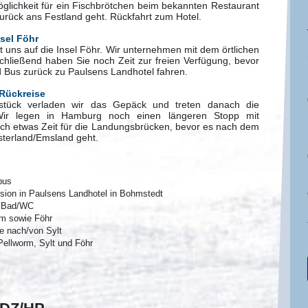
Möglichkeit für ein Fischbrötchen beim bekannten Restaurant
urück ans Festland geht. Rückfahrt zum Hotel.
nsel Föhr
t uns auf die Insel Föhr. Wir unternehmen mit dem örtlichen
chließend haben Sie noch Zeit zur freien Verfügung, bevor
 Bus zurück zu Paulsens Landhotel fahren.
 Rückreise
ück verladen wir das Gepäck und treten danach die
ir legen in Hamburg noch einen längeren Stopp mit
och etwas Zeit für die Landungsbrücken, bevor es nach dem
sterland/Emsland geht.
bus
sion in
Paulsens Landhotel in Bohmstedt
r Bad/WC
rm sowie Föhr
e nach/von Sylt
Pellworm, Sylt und Föhr