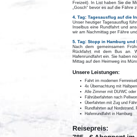
Freizeit). In List haben Sie die 
„Gosch“ bevor es auf die Fähre z
4. Tag: Tagesausflug auf die I
Unser heutiger Tagesausflug führ
Inselbus eine Rundfahrt und ans
wir am Nachmittag per Fähre und
5. Tag: Stopp in Hamburg und
Nach dem gemeinsamen Frühst
Rückfahrt mit dem Bus an. W
Hafenrundfahrt ein. Sie haben n
Mittag auf den Heimweg ins Mün
Unsere Leistungen:
Fahrt im modernen Fernreise
4x Übernachtung mit Halbpen
Alle Zimmer mit DU/WC ode
Fährüberfahrten nach Pellwo
Überfahrten mit Zug und Fähr
Rundfahrten auf Nordstrand, 
Hafenrundfahrt in Hamburg
Reisepreis: