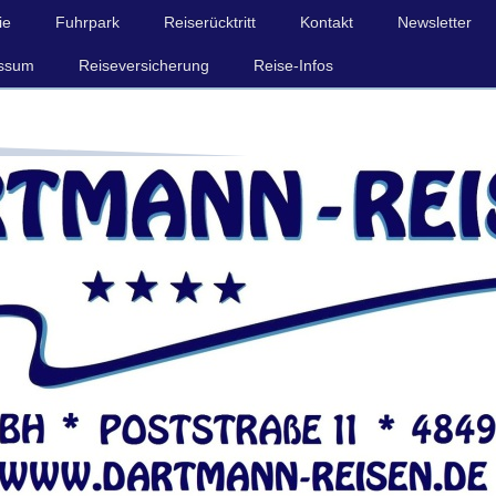
ie
Fuhrpark
Reiserücktritt
Kontakt
Newsletter
ssum
Reiseversicherung
Reise-Infos