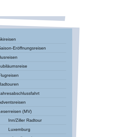
Skireisen
Saison-Eröffnungsreisen
Busreisen
Jubiläumsreise
Flugreisen
Radtouren
Jahresabschlussfahrt
Adventsreisen
Leserreisen (MV)
Inn/Ziller Radtour
Luxemburg