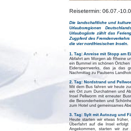
Reisetermin: 06.07.-10.
Die landschaftliche und kulture
Urlaubsregionen Deutschlan
Urlaubsgäste zählt das Ferien
Zugpferd des Fremdenverkehrs i
die vier nordfriesischen Inseln.
1. Tag: Anreise mit Stopp am E
Abfahrt am Morgen ab Rheine und
ein Bummel im schönen Örtchen
Eidersperrwerks, das ja das g
Nachmittag zu Paulsens Landhotel
2. Tag: Nordstrand und Pellwo
Mit dem Bus fahren wir heute zu
ein Ort zum Durchatmen und Abs
Insel Pellworm mit erneuter Bus
die Besonderheiten und Schönhe
zum Hotel und gemeinsames Abe
3. Tag: Sylt mit Autozug und F
Heute starten wir etwas früher
Überfahrt auf die Insel erfol
Angekommen, starten wir zur