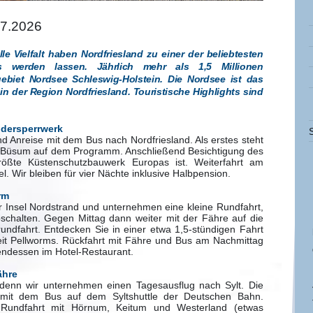
07.2026
lle Vielfalt haben Nordfriesland zu einer der beliebtesten
ds werden lassen. Jährlich mehr als 1,5 Millionen
gebiet Nordsee Schleswig-Holstein. Die Nordsee ist das
n der Region Nordfriesland. Touristische Highlights sind
idersperrwerk
 Anreise mit dem Bus nach Nordfriesland. Als erstes steht
 Büsum auf dem Programm. Anschließend Besichtigung des
rößte Küstenschutzbauwerk Europas ist. Weiterfahrt am
. Wir bleiben für vier Nächte inklusive Halbpension.
rm
r Insel Nordstrand und unternehmen eine kleine Rundfahrt,
chalten. Gegen Mittag dann weiter mit der Fähre auf die
rundfahrt. Entdecken Sie in einer etwa 1,5-stündigen Fahrt
it Pellworms. Rückfahrt mit Fähre und Bus am Nachmittag
ndessen im Hotel-Restaurant.
ähre
, denn wir unternehmen einen Tagesausflug nach Sylt. Die
gt mit dem Bus auf dem Syltshuttle der Deutschen Bahn.
 Rundfahrt mit Hörnum, Keitum und Westerland (etwas