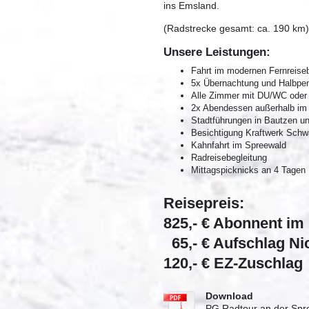
ins Emsland.
(Radstrecke gesamt: ca. 190 km)
Unsere Leistungen:
Fahrt im modernen Fernreise
5x Übernachtung und Halbpen
Alle Zimmer mit DU/WC ode
2x Abendessen außerhalb i
Stadtführungen in Bautzen u
Besichtigung Kraftwerk Sch
Kahnfahrt im Spreewald
Radreisebegleitung
Mittagspicknicks an 4 Tagen
Reisepreis:
825,- € Abonnent im
65,- € Aufschlag N
120,- € EZ-Zuschlag
Download
PG Radtour an der Spr