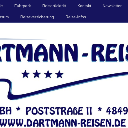
ie
Fuhrpark
Reiserücktritt
Kontakt
Newsletter
ssum
Reiseversicherung
Reise-Infos