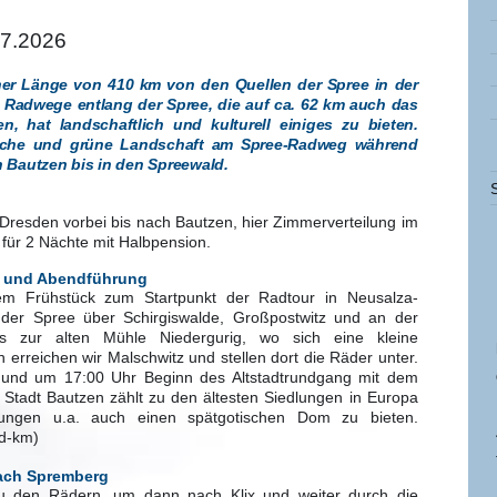
07.2026
ner Länge von 410 km von den Quellen der Spree in der
ie Radwege entlang der Spree, die auf ca. 62 km auch das
n, hat landschaftlich und kulturell einiges zu bieten.
reiche und grüne Landschaft am Spree-Radweg während
n Bautzen bis in den Spreewald.
Dresden vorbei bis nach Bautzen, hier Zimmerverteilung im
für 2 Nächte mit Halbpension.
z und Abendführung
m Frühstück zum Startpunkt der Radtour in Neusalza-
 der Spree über Schirgiswalde, Großpostwitz und an der
is zur alten Mühle Niedergurig, wo sich eine kleine
 erreichen wir Malschwitz und stellen dort die Räder unter.
und um 17:00 Uhr Beginn des Altstadtrundgang mit dem
 Stadt Bautzen zählt zu den ältesten Siedlungen in Europa
gungen u.a. auch einen spätgotischen Dom zu bieten.
ad-km)
nach Spremberg
u den Rädern, um dann nach Klix und weiter durch die