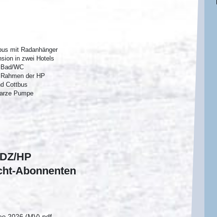
bus mit Radanhänger
sion in zwei Hotels
r Bad/WC
m Rahmen der HP
nd Cottbus
warze Pumpe
 DZ/HP
icht-Abonnenten
ee 2026 (MV).pdf