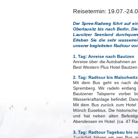
Reisetermin: 19.07.-24.
Der Spree-Radweg führt auf ei
Oberlausitz bis nach Berlin. D
Lausitzer Seenland durchquere
Erleben Sie die sehr wasser
unserer begleiteten Radtour vo
1. Tag: Anreise nach Bautzen
Anreise über die Autobahnen an 
Best Western Plus Hotel Bautzen 
2.
Tag:
Radtour bis Malschwit
Mit dem Bus geht es nach de
Spremberg. Wir radeln entlang
Bautzener Talsperre vorbei b
Wasserkraftanlage befindet. Dann
Mit dem Bus zurück zum Hotel 
Mönch Eusebius. Die historische
und hat neben alten Befesti
Abendessen im Hotel. (ca. 47 R
3. Tag: Radtour Tagebau bis 
Zunächst fahren wir per Bus z