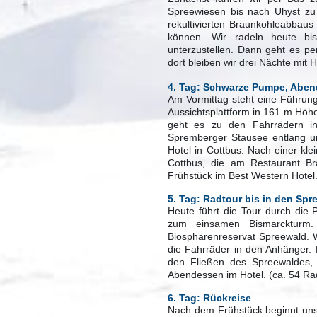
Spreewiesen bis nach Uhyst zu r
rekultivierten Braunkohleabbau
können. Wir radeln heute bi
unterzustellen. Dann geht es p
dort bleiben wir drei Nächte mit
4. Tag: Schwarze Pumpe, Abe
Am Vormittag steht eine Führun
Aussichtsplattform in 161 m Hö
geht es zu den Fahrrädern i
Spremberger Stausee entlang un
Hotel in Cottbus. Nach einer kle
Cottbus, die am Restaurant B
Frühstück im Best Western Hotel
5. Tag: Radtour bis in den Spr
Heute führt die Tour durch die 
zum einsamen Bismarckturm.
Biosphärenreservat Spreewald. Wi
die Fahrräder in den Anhänger.
den Fließen des Spreewaldes, 
Abendessen im Hotel. (ca. 54 Ra
6. Tag: Rückreise
Nach dem Frühstück beginnt uns