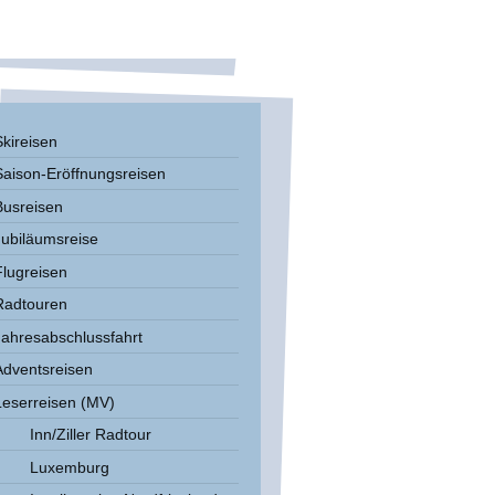
Skireisen
Saison-Eröffnungsreisen
Busreisen
Jubiläumsreise
Flugreisen
Radtouren
Jahresabschlussfahrt
Adventsreisen
Leserreisen (MV)
Inn/Ziller Radtour
Luxemburg