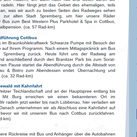
adeln. Hier fängt jetzt das Gebiet des ehemaligen, teils
s an, was wir auch zu beiden Seiten des Radweges sehen
s zur alten Stadt Spremberg, um hier unsere Räder
er Bus zum Best Western Plus Parkhotel & Spa in Cottbus,
 Halbpension. (ca. 57 Rad-km)
ndführung Cottbus
g im Braunkohlekraftwerk Schwarze Pumpe mit Besuch der
he auf Ihrem Programm. Nach einem Mittagspicknick am Bus
n Spremberg zurück. Heute führt uns der Radweg am
d anschließend durch den Branitzer Park bis zum Sorat-
inen Pause startet die Abendführung durch die Altstadt von
rau & Bistro zum Abendessen endet. Übernachtung und
. (ca. 32 Rad-km)
eewald mit Kahnfahrt
Peitzer Teichlandschaft und an der Hauptspree entlang bis
 Mit Burg erreichen wir einen bekannteren Ort im
r radeln jetzt weiter bis nach Lübbenau, hier verladen wir
 Danach unternehmen wir als Abschluss eine Kahnfahrt auf
bevor wir mit unserem Bus nach Cottbus zurückfahren.
d-km).
ere Rückreise mit Bus und Anhänger über die Autobahnen