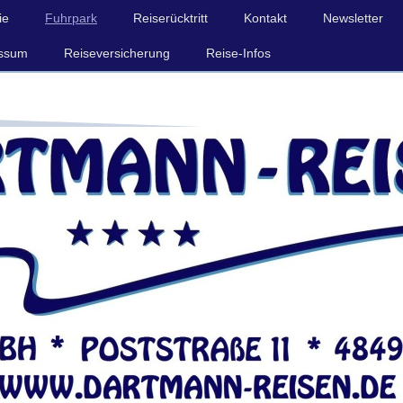
ie
Fuhrpark
Reiserücktritt
Kontakt
Newsletter
ssum
Reiseversicherung
Reise-Infos