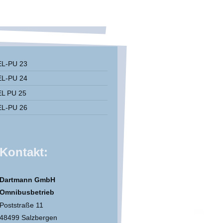
EL-PU 23
EL-PU 24
EL PU 25
EL-PU 26
Kontakt:
Dartmann GmbH
Omnibusbetrieb
Poststraße 11
48499 Salzbergen