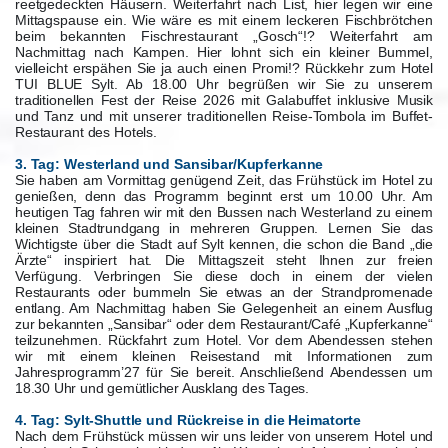
reetgedeckten Häusern. Weiterfahrt nach List, hier legen wir eine
Mittagspause ein. Wie wäre es mit einem leckeren Fischbrötchen
beim bekannten Fischrestaurant „Gosch“!? Weiterfahrt am
Nachmittag nach Kampen. Hier lohnt sich ein kleiner Bummel,
vielleicht erspähen Sie ja auch einen Promi!? Rückkehr zum Hotel
TUI BLUE Sylt. Ab 18.00 Uhr begrüßen wir Sie zu unserem
traditionellen Fest der Reise 2026 mit Galabuffet inklusive Musik
und Tanz und mit unserer traditionellen Reise-Tombola im Buffet-
Restaurant des Hotels.
3. Tag: Westerland und Sansibar/Kupferkanne
Sie haben am Vormittag genügend Zeit, das Frühstück im Hotel zu
genießen, denn das Programm beginnt erst um 10.00 Uhr. Am
heutigen Tag fahren wir mit den Bussen nach Westerland zu einem
kleinen Stadtrundgang in mehreren Gruppen. Lernen Sie das
Wichtigste über die Stadt auf Sylt kennen, die schon die Band „die
Ärzte“ inspiriert hat. Die Mittagszeit steht Ihnen zur freien
Verfügung. Verbringen Sie diese doch in einem der vielen
Restaurants oder bummeln Sie etwas an der Strandpromenade
entlang. Am Nachmittag haben Sie Gelegenheit an einem Ausflug
zur bekannten „Sansibar“ oder dem Restaurant/Café „Kupferkanne“
teilzunehmen. Rückfahrt zum Hotel. Vor dem Abendessen stehen
wir mit einem kleinen Reisestand mit Informationen zum
Jahresprogramm’27 für Sie bereit. Anschließend Abendessen um
18.30 Uhr und gemütlicher Ausklang des Tages.
4. Tag: Sylt-Shuttle und Rückreise in die Heimatorte
Nach dem Frühstück müssen wir uns leider von unserem Hotel und