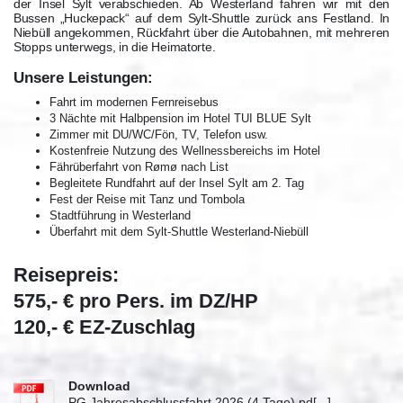
der Insel Sylt verabschieden. Ab Westerland fahren wir mit den
Bussen „Huckepack“ auf dem Sylt-Shuttle zurück ans Festland. In
Niebüll angekommen, Rückfahrt über die Autobahnen, mit mehreren
Stopps unterwegs, in die Heimatorte.
Unsere Leistungen:
Fahrt im modernen Fernreisebus
3 Nächte mit Halbpension im Hotel TUI BLUE Sylt
Zimmer mit DU/WC/Fön, TV, Telefon usw.
Kostenfreie Nutzung des Wellnessbereichs im Hotel
Fährüberfahrt von Rømø nach List
Begleitete Rundfahrt auf der Insel Sylt am 2. Tag
Fest der Reise mit Tanz und Tombola
Stadtführung in Westerland
Überfahrt mit dem Sylt-Shuttle Westerland-Niebüll
Reisepreis:
575,- € pro Pers. im DZ/HP
120,- € EZ-Zuschlag
Download
PG Jahresabschlussfahrt 2026 (4 Tage).pd[...]