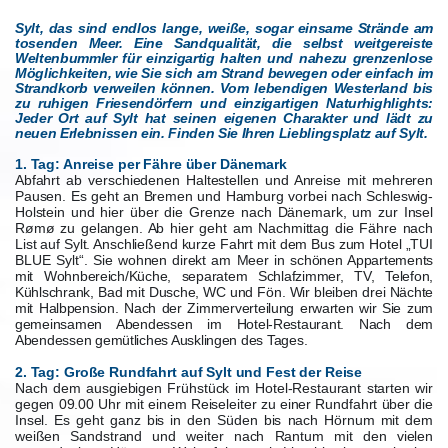
Sylt, das sind endlos lange, weiße, sogar einsame Strände am
tosenden Meer. Eine Sandqualität, die selbst weitgereiste
Weltenbummler für einzigartig halten und nahezu grenzenlose
Möglichkeiten, wie Sie sich am Strand bewegen oder einfach im
Strandkorb verweilen können. Vom lebendigen Westerland bis
zu ruhigen Friesendörfern und einzigartigen Naturhighlights:
Jeder Ort auf Sylt hat seinen eigenen Charakter und lädt zu
neuen Erlebnissen ein. Finden Sie Ihren Lieblingsplatz auf Sylt.
1. Tag: Anreise per Fähre über Dänemark
Abfahrt ab verschiedenen Haltestellen und Anreise mit mehreren
Pausen. Es geht an Bremen und Hamburg vorbei nach Schleswig-
Holstein und hier über die Grenze nach Dänemark, um zur Insel
Rømø zu gelangen. Ab hier geht am Nachmittag die Fähre nach
List auf Sylt. Anschließend kurze Fahrt mit dem Bus zum Hotel „TUI
BLUE Sylt“.
Sie wohnen direkt am Meer in schönen Appartements
mit Wohnbereich/Küche, separatem Schlafzimmer, TV, Telefon,
Kühlschrank, Bad mit Dusche, WC und Fön. Wir bleiben drei Nächte
mit Halbpension. Nach der Zimmerverteilung erwarten wir Sie zum
gemeinsamen Abendessen im Hotel-Restaurant. Nach dem
Abendessen gemütliches Ausklingen des Tages.
2. Tag: Große Rundfahrt auf Sylt und Fest der Reise
Nach dem ausgiebigen Frühstück im Hotel-Restaurant starten wir
gegen 09.00 Uhr mit einem Reiseleiter zu einer Rundfahrt über die
Insel. Es geht ganz bis in den Süden bis nach Hörnum mit dem
weißen Sandstrand und weiter nach Rantum mit den vielen