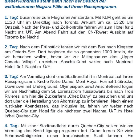
dieser Rundreise steht dann noch der Besuch der
weltbekannten Niagara-Fälle auf Ihrem Reiseprogramm.
1. Tag:
Busanreise zum Flughafen Amsterdam. Mit KLM geht es um
11:20 Uhr im Direktflug nach Toronto. Ankunft um ca. 13:20 Uhr
Ortszeit. Nach der Pass- und Zollkontrolle fahren wir zum Hotel für 1
Nacht mit Ü/F. Am Abend Fahrt auf den CN-Tower: Aussicht auf
Toronto bei Nacht!
2. Tag:
Nach dem Frühstück fahren wir mit dem Bus nach Kingston
am Ontario-See. Dort beginnen die so genannten 1000 Inseln, die
wir besuchen wollen, bevor wir zur Mittagspause das „Upper
Canada Village“ erreichen. Anschließend weiter nach Montreal.
Hotel für 1 Nacht m. Ü/F.
3. Tag
:
Am Vormittag steht eine Stadtrundfahrt in Montreal auf Ihrem
Reiseprogramm: Kirche Notre Dame, Mont Royal, Formel-1-Strecke,
Downtown mit Underground, Olympiapark usw.! Anschließend folgen
wir am Nachmittag dem St. Lorenzstrom flussabwärts bis nach Trois
Rivieres, um hier die Zuckerfarm „Chez Dany“ zu besuchen und uns
dort über die Herstellung von Ahornsirup zu informieren. Nach einem
rustikalen Abendessen, das inklusive ist, fahren wir weiter nach
Quebec-City zum Hotel für die nächsten zwei Nächte, Ü/F im Hotel
in/bei Quebec-City.
4. Tag:
Mit einer Stadtrundfahrt durch Quebec-City setzen wir am
Vormittag das Besichtigungsprogramm fort. Dabei lernen Sie viele
Sehenswürdigkeiten dieser französischen Stadt kennen. Ein