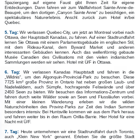
Spaziergang auf eigene Faust gibt Ihnen Zeit für eigene
Entdeckungen. Dann fahren wir zum Wallfahrtsort Sainte-Anne-de-
Beaupré, um den dortigen „Canyon Sainte Anne“ zu besichtigen, ein
spektakuläres Naturerlebnis. Anschl. zurück zum Hotel in/bei
Quebec.
5. Tag:
Wir verlassen Quebec-City, um jetzt an Montreal vorbei nach
Ottawa, der Hauptstadt Kanadas, zu fahren. Auf einer Stadtrundfahrt
lernen Sie Ottawa mit einem Parlamentsgebäude im englischen Stil,
mit dem Rideau-Kanal, dem Byward Market und anderen
interessanten Gebäuden kennen. Auch das wellenförmig gebaute
Musée Canadien des Civilisations mit den vielen indianischen
Sammlungen werden wir sehen. Hotel mit Ü/F in Ottawa.
6. Tag:
Wir verlassen Kanadas Hauptstadt und fahren in die
„Wildnis“, um den Algonquin-Provincial-Park zu besuchen. Diese
7725 km² große Provinz in Ontario hat neben großen Laub- und
Nadelwäldern, auch Sümpfe, hochragende Felswände und über
2450 Seen zu bieten. Wir besuchen das Informations-Zentrum und
fahren durch weite Wälder sowie an Seen und Flussläufen vorbei.
Mit einer kleinen Wanderung erleben wir die wilden
Naturschönheiten des Provinz-Parks zur Zeit des Indian Summer
besonders intensiv. Bei Huntsville kommen wir aus dem Park heraus
und fahren weiter bis in den Raum Orillia-Barrie. Hier Hotel für eine
Nacht mit Ü/F.
7. Tag:
Heute unternehmen wir eine Stadtrundfahrt durch Toronto,
auch „Klein New York“ genannt. Erleben Sie die größte Stadt