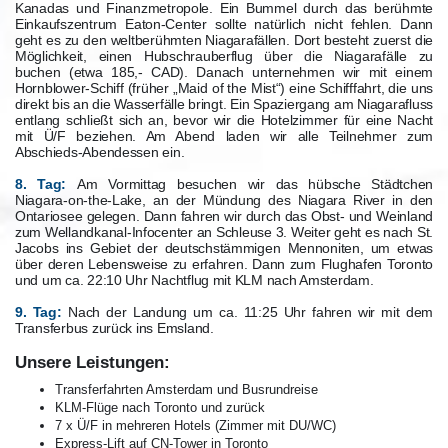
Kanadas und Finanzmetropole. Ein Bummel durch das berühmte
Einkaufszentrum Eaton-Center sollte natürlich nicht fehlen. Dann
geht es zu den weltberühmten Niagarafällen. Dort besteht zuerst die
Möglichkeit, einen Hubschrauberflug über die Niagarafälle zu
buchen (etwa 185,- CAD). Danach unternehmen wir mit einem
Hornblower-Schiff (früher „Maid of the Mist“) eine Schifffahrt, die uns
direkt bis an die Wasserfälle bringt. Ein Spaziergang am Niagarafluss
entlang schließt sich an, bevor wir die Hotelzimmer für eine Nacht
mit Ü/F beziehen. Am Abend laden wir alle Teilnehmer zum
Abschieds-Abendessen ein.
8. Tag:
Am Vormittag besuchen wir das hübsche Städtchen
Niagara-on-the-Lake, an der Mündung des Niagara River in den
Ontariosee gelegen. Dann fahren wir durch das Obst- und Weinland
zum Wellandkanal-Infocenter an Schleuse 3. Weiter geht es nach St.
Jacobs ins Gebiet der deutschstämmigen Mennoniten, um etwas
über deren Lebensweise zu erfahren. Dann zum Flughafen Toronto
und um ca. 22:10 Uhr Nachtflug mit KLM nach Amsterdam.
9. Tag:
Nach der Landung um ca. 11:25 Uhr fahren wir mit dem
Transferbus zurück ins Emsland.
Unsere Leistungen:
Transferfahrten Amsterdam und Busrundreise
KLM-Flüge nach Toronto und zurück
7 x Ü/F in mehreren Hotels (Zimmer mit DU/WC)
Express-Lift auf CN-Tower in Toronto