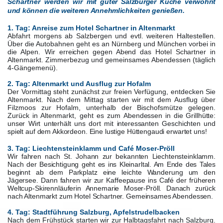
Schartner werden wir
mit guter Salzburger Küche verwöhnt
und können die weiteren Annehmlichkeiten genießen.
1. Tag: Anreise zum Hotel Schartner in Altenmarkt
Abfahrt morgens ab Salzbergen und evtl. weiteren Haltestellen.
Über die Autobahnen geht es an Nürnberg und München vorbei in
die Alpen. Wir
erreichen gegen Abend das Hotel Schartner
in
Altenmarkt. Zimmerbezug und
gemeinsames
Abendessen (täglich
4-Gängemenü).
2. Tag: Altenmarkt und Ausflug zur Hofalm
Der Vormittag steht zunächst zur freien Verfügung, entdecken Sie
Altenmarkt. Nach dem Mittag starten wir mit dem Ausflug über
Filzmoos zur Hofalm, unterhalb der Bischofsmütze gelegen.
Zurück in Altenmarkt, geht es zum
Abendessen in die Grillhütte:
unser Wirt unterhält uns dort mit interessanten Geschichten und
spielt auf dem Akkordeon. Eine lustige Hüttengaudi erwartet uns!
3. Tag: Liechtensteinklamm und Café Moser-Pröll
Wir fahren nach St. Johann zur bekannten Liechtensteinklamm.
Nach der Besichtigung geht es ins Kleinarltal. Am Ende des Tales
beginnt ab dem Parkplatz eine leichte Wanderung um den
Jägersee. Dann fahren wir zur Kaffeepause ins Café der früheren
Weltcup-Skirennläuferin Annemarie Moser-Pröll. Danach zurück
nach Altenmarkt zum Hotel Schartner. Gemeinsames Abendessen.
4. Tag: Stadtführung Salzburg, Apfelstrudelbacken
Nach dem Frühstück starten wir zur Halbtagsfahrt nach Salzburg.