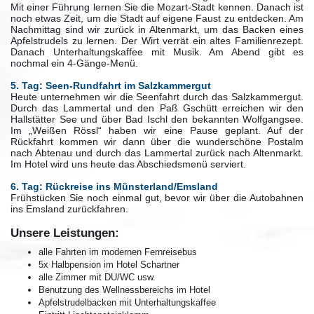
Mit einer Führung lernen Sie die Mozart-Stadt kennen. Danach ist
noch etwas Zeit, um die Stadt auf eigene Faust zu entdecken. Am
Nachmittag sind wir zurück in Altenmarkt, um das Backen eines
Apfelstrudels zu lernen. Der Wirt verrät ein altes Familienrezept.
Danach Unterhaltungskaffee mit Musik. Am Abend gibt es
nochmal ein 4-Gänge-Menü.
5. Tag: Seen-Rundfahrt im Salzkammergut
Heute unternehmen wir die Seenfahrt durch das Salzkammergut.
Durch das Lammertal und den Paß Gschütt erreichen wir den
Hallstätter See und über Bad Ischl den bekannten Wolfgangsee.
Im „Weißen Rössl“ haben wir eine Pause geplant. Auf der
Rückfahrt kommen wir dann über die wunderschöne Postalm
nach Abtenau und durch das Lammertal zurück nach Altenmarkt.
Im Hotel wird uns heute das Abschiedsmenü serviert.
6. Tag: Rückreise ins Münsterland/Emsland
Frühstücken Sie noch einmal gut, bevor wir über die Autobahnen
ins Emsland zurückfahren.
Unsere Leistungen:
alle Fahrten im modernen Fernreisebus
5x Halbpension im Hotel Schartner
alle Zimmer mit DU/WC usw.
Benutzung des Wellnessbereichs im Hotel
Apfelstrudelbacken mit Unterhaltungskaffee