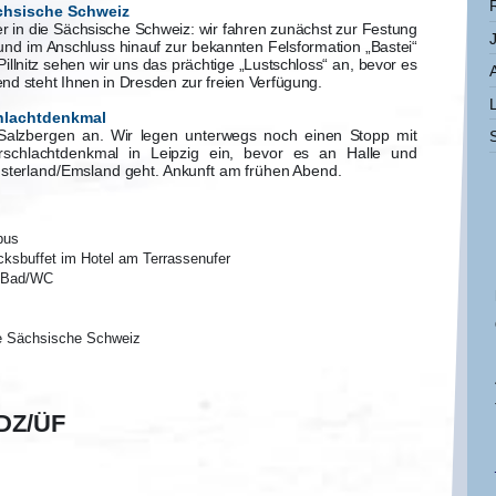
ächsische Schweiz
er in die Sächsische Schweiz: wir fahren zunächst zur Festung
nd im Anschluss hinauf zur bekannten Felsformation „Bastei“
n Pillnitz sehen wir uns das prächtige „Lustschloss“ an, bevor es
d steht Ihnen in Dresden zur freien Verfügung.
chlachtdenkmal
 Salzbergen an. Wir legen unterwegs noch einen Stopp mit
rschlachtdenkmal in Leipzig ein, bevor es an Halle und
sterland/Emsland geht. Ankunft am frühen Abend.
bus
cksbuffet
im Hotel am Terrassenufer
. Bad/WC
ie Sächsische Schweiz
 DZ/ÜF