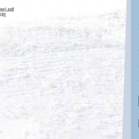
ge).pdf
KB]