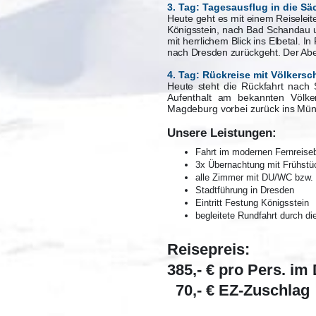
3. Tag: Tagesausflug in die S
Heute geht es mit einem Reiseleit
Königsstein, nach Bad Schandau u
mit herrlichem Blick ins Elbetal. I
nach Dresden zurückgeht. Der Aben
4. Tag: Rückreise mit Völkers
Heute steht die Rückfahrt nach
Aufenthalt am bekannten Völke
Magdeburg vorbei zurück ins Mün
Unsere Leistungen:
Fahrt im modernen Fernreise
3x Übernachtung mit Frühstü
alle Zimmer mit DU/WC bzw
Stadtführung in Dresden
Eintritt Festung Königsstein
begleitete Rundfahrt durch d
Reisepreis:
385,- € pro Pers. im
70,- € EZ-Zuschlag