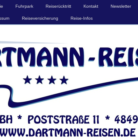
ie
Fuhrpark
Reiserücktritt
Kontakt
Newsletter
ssum
Reiseversicherung
Reise-Infos