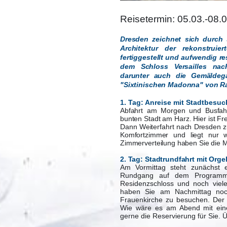
Reisetermin: 05.03.-08.
Dresden zeichnet sich durch
Architektur der rekonstruie
fertiggestellt und aufwendig re
dem Schloss Versailles na
darunter auch die Gemäldega
"Sixtinischen Madonna" von Ra
1. Tag: Anreise mit Stadtbesu
Abfahrt am Morgen und Busfahr
bunten Stadt am Harz. Hier ist Fr
Dann Weiterfahrt nach Dresden z
Komfortzimmer und liegt nur w
Zimmerverteilung haben Sie die 
2. Tag: Stadtrundfahrt mit Org
Am Vormittag steht zunächst e
Rundgang auf dem Programm.
Residenzschloss und noch viele
haben Sie am Nachmittag noch
Frauenkirche zu besuchen. Der N
Wie wäre es am Abend mit ein
gerne die Reservierung für Sie. 