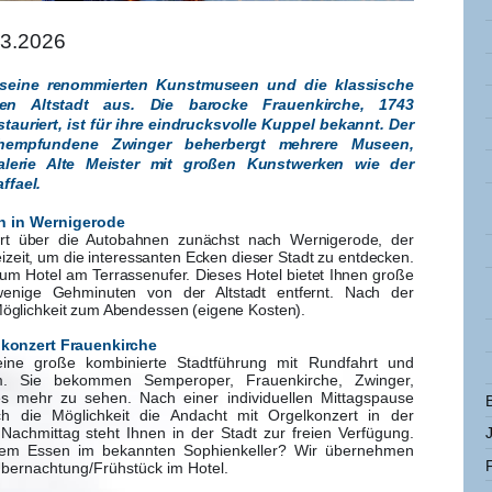
03.2026
 seine renommierten Kunstmuseen und die klassische
rten Altstadt aus. Die barocke Frauenkirche, 1743
stauriert, ist für ihre eindrucksvolle Kuppel bekannt. Der
chempfundene Zwinger beherbergt mehrere Museen,
lerie Alte Meister mit großen Kunstwerken wie der
ffael.
ch in Wernigerode
t über die Autobahnen zunächst nach Wernigerode, der
eizeit, um die interessanten Ecken dieser Stadt zu entdecken.
um Hotel am Terrassenufer. Dieses Hotel bietet Ihnen große
enige Gehminuten von der Altstadt entfernt. Nach der
Möglichkeit zum Abendessen (eigene Kosten).
elkonzert Frauenkirche
ine große kombinierte Stadtführung mit Rundfahrt und
 Sie bekommen Semperoper, Frauenkirche, Zwinger,
s mehr zu sehen. Nach einer individuellen Mittagspause
 die Möglichkeit die Andacht mit Orgelkonzert in der
achmittag steht Ihnen in der Stadt zur freien Verfügung.
em Essen im bekannten Sophienkeller? Wir übernehmen
Übernachtung/Frühstück im Hotel.