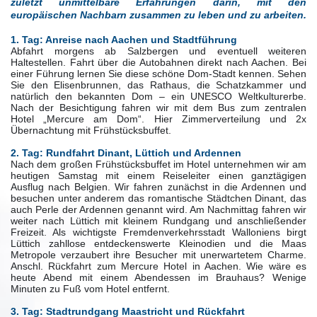
zuletzt unmittelbare Erfahrungen darin, mit den
europäischen Nachbarn zusammen zu leben und zu arbeiten.
1. Tag: Anreise nach Aachen und Stadtführung
Abfahrt morgens ab Salzbergen und eventuell weiteren
Haltestellen. Fahrt über die Autobahnen direkt nach Aachen. Bei
einer Führung lernen Sie diese schöne Dom-Stadt kennen. Sehen
Sie den Elisenbrunnen, das Rathaus, die Schatzkammer und
natürlich den bekannten Dom – ein UNESCO Weltkulturerbe.
Nach der Besichtigung fahren wir mit dem Bus zum zentralen
Hotel „Mercure am Dom“. Hier Zimmerverteilung und 2x
Übernachtung mit Frühstücksbuffet.
2. Tag: Rundfahrt Dinant, Lüttich und Ardennen
Nach dem großen Frühstücksbuffet im Hotel unternehmen wir am
heutigen Samstag mit einem Reiseleiter einen ganztägigen
Ausflug nach Belgien. Wir fahren zunächst in die Ardennen und
besuchen unter anderem das romantische Städtchen Dinant, das
auch Perle der Ardennen genannt wird. Am Nachmittag fahren wir
weiter nach Lüttich mit kleinem Rundgang und anschließender
Freizeit. Als wichtigste Fremdenverkehrsstadt Walloniens birgt
Lüttich zahllose entdeckenswerte Kleinodien und die Maas
Metropole verzaubert ihre Besucher mit unerwartetem Charme.
Anschl. Rückfahrt zum Mercure Hotel in Aachen. Wie wäre es
heute Abend mit einem Abendessen im Brauhaus? Wenige
Minuten zu Fuß vom Hotel entfernt.
3. Tag: Stadtrundgang Maastricht und Rückfahrt